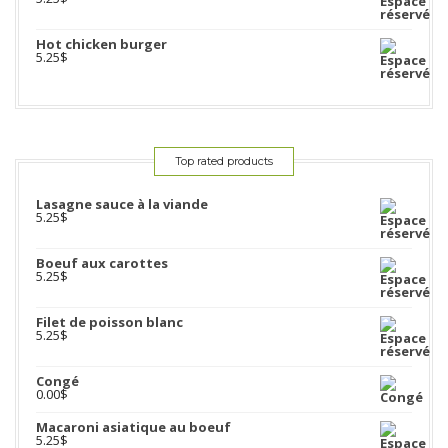
Hot chicken burger
5.25
$
Top rated products
Lasagne sauce à la viande
5.25
$
Boeuf aux carottes
5.25
$
Filet de poisson blanc
5.25
$
Congé
0.00
$
Macaroni asiatique au boeuf
5.25
$