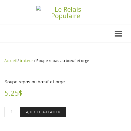
Accueil
/
traiteur
/ Soupe repas au bœuf et orge
Soupe repas au bœuf et orge
5.25
$
quantité
de
AJOUTER AU PANIER
Soupe
repas
au
bœuf
et