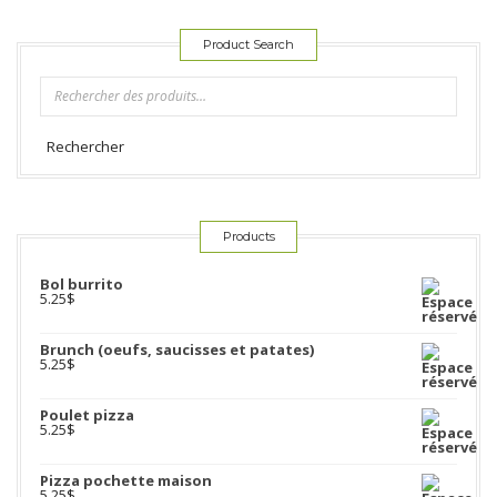
Product Search
Rechercher
Products
Bol burrito
5.25
$
Brunch (oeufs, saucisses et patates)
5.25
$
Poulet pizza
5.25
$
Pizza pochette maison
5.25
$