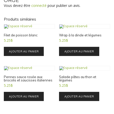
ORGE”
Vous devez être
connecté
pour publier un avis.
Produits similaires
Filet de poisson blanc
Wrap à la dinde et légumes
5.25
$
5.25
$
AJOUTER AU PANIER
AJOUTER AU PANIER
Pennes sauce rosée aux
Salade pâtes au thon et
brocolis et saucisses italiennes
légumes
5.25
$
5.25
$
AJOUTER AU PANIER
AJOUTER AU PANIER