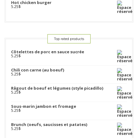
Hot chicken burger
5.25
$
Top rated products
Côtelettes de porc en sauce sucrée
5.25
$
Chili con carne (au boeuf)
5.25
$
Râgout de boeuf et légumes (style picadillo)
5.25
$
Sous-marin jambon et fromage
5.25
$
Brunch (oeufs, saucisses et patates)
5.25
$