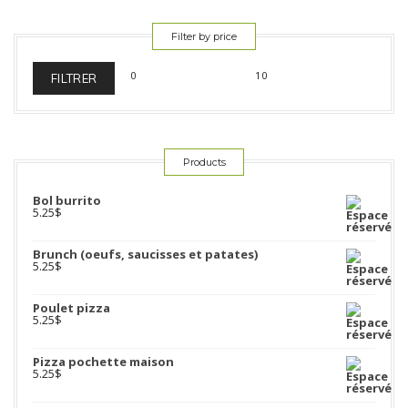
Filter by price
FILTRER
Products
Bol burrito
5.25
$
Brunch (oeufs, saucisses et patates)
5.25
$
Poulet pizza
5.25
$
Pizza pochette maison
5.25
$