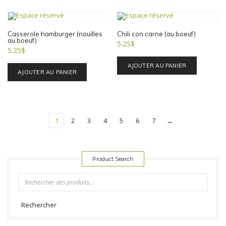
Casserole hamburger (nouilles
Chili con carne (au boeuf)
au boeuf)
5.25
$
5.25
$
AJOUTER AU PANIER
AJOUTER AU PANIER
1
2
3
4
5
6
7
→
Product Search
Rechercher