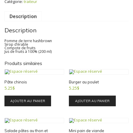
Catégorie:
traiteur
(2)
Description
Description
Pomme de terre hashbrown
Sirop d’érable
Compote de fruits
Jus de fruits à 100% (200 ml)
Produits similaires
Pâte chinois
Burger au poulet
5.25
$
5.25
$
AJOUTER AU PANIER
AJOUTER AU PANIER
Salade pâtes au thon et
Mini pain de viande