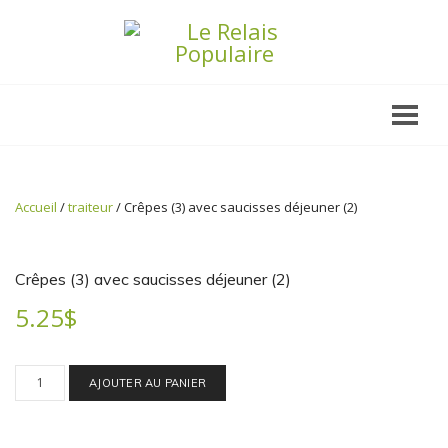
Accueil
/
traiteur
/ Crêpes (3) avec saucisses déjeuner (2)
Crêpes (3) avec saucisses déjeuner (2)
5.25
$
quantité
de
AJOUTER AU PANIER
Crêpes
(3)
avec
saucisses
déjeuner