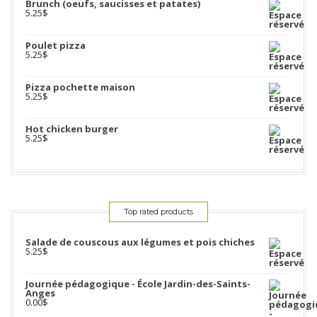
Brunch (oeufs, saucisses et patates)
5.25
$
Poulet pizza
5.25
$
Pizza pochette maison
5.25
$
Hot chicken burger
5.25
$
Top rated products
Salade de couscous aux légumes et pois chiches
5.25
$
Journée pédagogique - École Jardin-des-Saints-
Anges
0.00
$