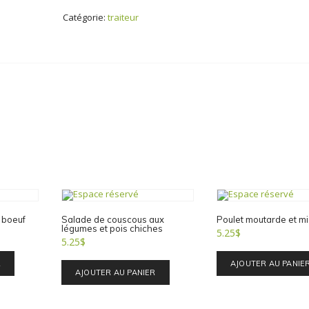
Catégorie:
traiteur
 boeuf
Salade de couscous aux
Poulet moutarde et mi
légumes et pois chiches
5.25
$
5.25
$
R
AJOUTER AU PANIE
AJOUTER AU PANIER